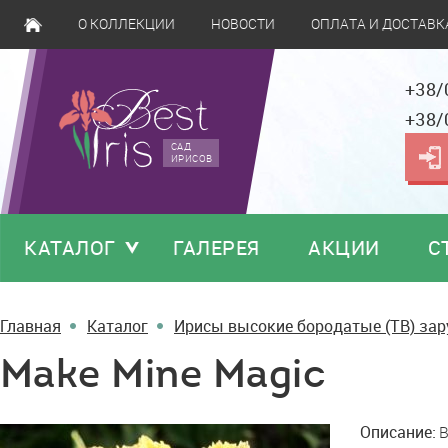
О КОЛЛЕКЦИИ
НОВОСТИ
ОПЛАТА И ДОСТАВК
+38/
+38/
САД
ИРИСОВ
КАТАЛОГ
ГАЛЕРЕЯ
АКЦИИ
С
Главная
Каталог
Ирисы высокие бородатые (TB) за
Make Mine Magic
Make
Описание:
B