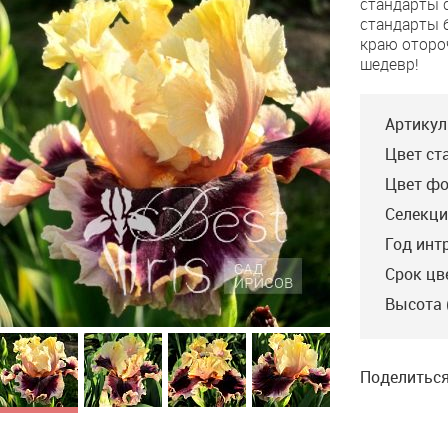
стандарты 
Mine
стандарты 
Magic
краю оторо
шедевр!
Артикул
Цвет ст
Цвет фо
Селекци
Год инт
Срок цв
Высота 
Higher Love
Johnson’17, E, 76, HM'19.
Светло-жёлтые
стандарты с золотым
Поделиться
напылением по центру и
золотистым
жилкованием по полю.
Фолы бархатные,