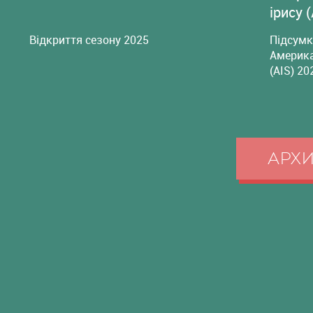
ірису 
Відкриття сезону 2025
Підсумк
Америка
(AIS) 20
АРХ