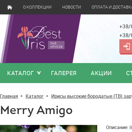
О КОЛЛЕКЦИИ
НОВОСТИ
ОПЛАТА И ДОСТАВК
+38/
+38/
САД
ИРИСОВ
КАТАЛОГ
ГАЛЕРЕЯ
АКЦИИ
С
Главная
Каталог
Ирисы высокие бородатые (TB) за
Merry Amigo
Merry
Описание:
B