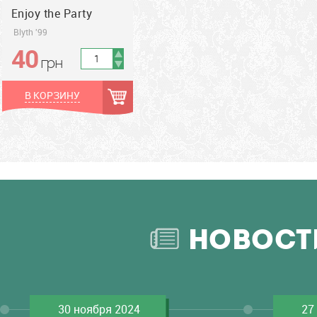
Enjoy the Party
Blyth '99
40
грн
грн
В КОРЗИНУ
НОВОСТ
30 ноября 2024
27