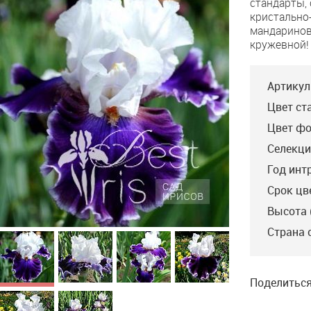
стандарты,
Amigo
кристально
мандаринов
кружевной!
Артикул
Цвет ст
Цвет фо
Селекци
Год инт
Срок цв
Высота 
Страна 
Enjoy the Party
Поделиться
Blyth’99, VE, M, 86.
Кремово-белые