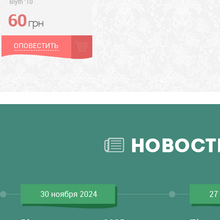
Blyth '10
60
грн
грн
ОПОВЕСТИТЬ
НОВОСТ
30 ноября 2024
27