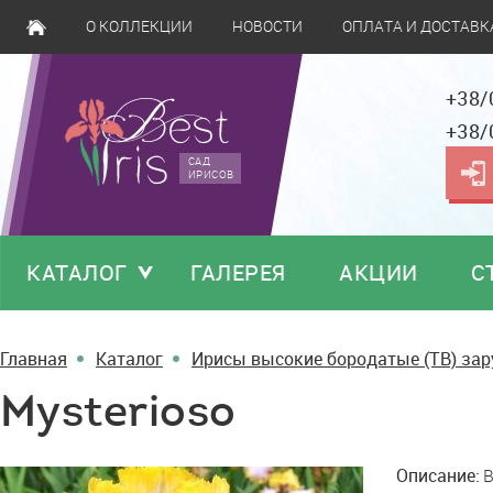
О КОЛЛЕКЦИИ
НОВОСТИ
ОПЛАТА И ДОСТАВК
+38/
+38/
САД
ИРИСОВ
КАТАЛОГ
ГАЛЕРЕЯ
АКЦИИ
С
Главная
Каталог
Ирисы высокие бородатые (TB) за
Mysterioso
Mysterioso
Описание:
B