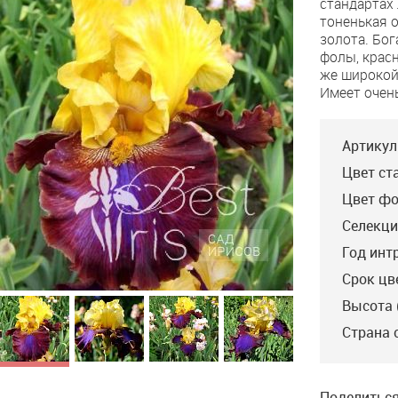
стандартах
тоненькая 
золота. Бо
фолы, красн
же широкой
Имеет очен
Артикул
Цвет ст
Цвет фо
Селекци
Год инт
Срок цв
Высота 
Electric Candy
Страна 
Blyth’10, M, 91.
Стандарты лавандовые
с бежево-лавандовыми
краями.Фолы цвета
бархатной красноватой
Поделиться