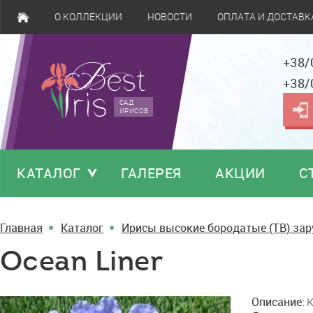
О КОЛЛЕКЦИИ
НОВОСТИ
ОПЛАТА И ДОСТАВК
+38/
+38/
САД
ИРИСОВ
КАТАЛОГ
ГАЛЕРЕЯ
АКЦИИ
С
Главная
Каталог
Ирисы высокие бородатые (TB) за
Ocean Liner
Ocean
Описание:
K