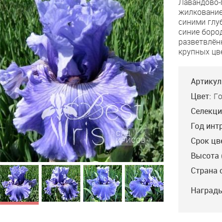
Лавандово-
Liner
жилкование
синими глу
синие боро
разветвлён
крупных цв
Артикул
Цвет:
Г
Селекци
Год инт
Срок цв
Высота 
Страна 
Награды