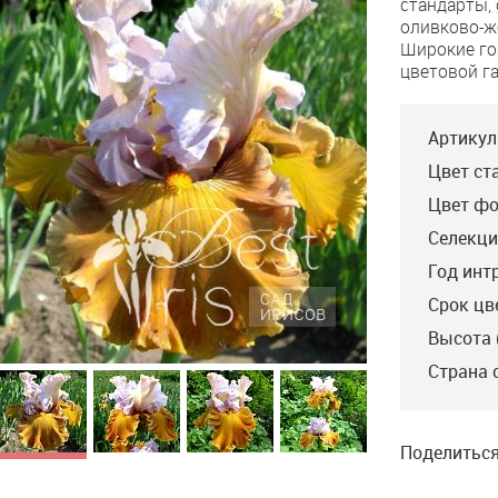
стандарты,
Windows
оливково-ж
Широкие го
цветовой га
Артикул
Цвет ст
Цвет фо
Селекци
Год инт
Срок цв
Высота 
Stay Stylish
Страна 
Blyth’14, ЕМ, 94.
Светлые лавандовые
стандарты с намёком на
оливковый цвет на
центральной жилке.
Поделиться
Блестящие золотые
фолы с более светлой