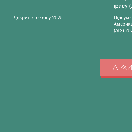
ірису 
Відкриття сезону 2025
Підсумк
Америка
(AIS) 20
АРХ