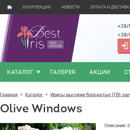
О КОЛЛЕКЦИИ
НОВОСТИ
ОПЛАТА И ДОСТАВК
+38/
+38/
САД
ИРИСОВ
КАТАЛОГ
ГАЛЕРЕЯ
АКЦИИ
С
Главная
Каталог
Ирисы высокие бородатые (TB) за
Olive Windows
Olive
Описание:
B