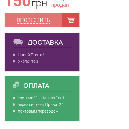
150
грн
продан
ОПОВЕСТИТЬ
ДОСТАВКА
Новой Почтой
Укрпочтой
ОПЛАТА
картами Visa, MasterCard
через систему Приват24
почтовым переводом