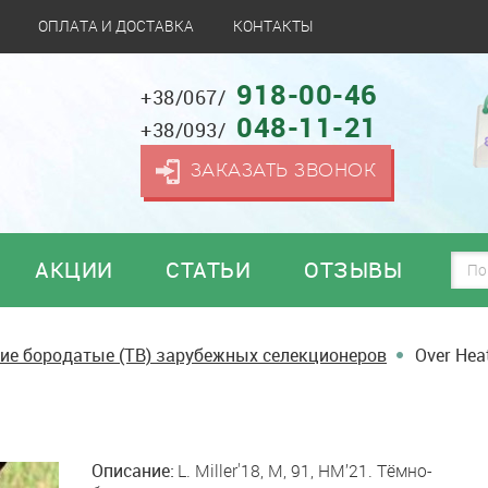
ОПЛАТА И ДОСТАВКА
КОНТАКТЫ
918-00-46
+38/067/
048-11-21
+38/093/
ЗАКАЗАТЬ ЗВОНОК
АКЦИИ
СТАТЬИ
ОТЗЫВЫ
ие бородатые (TB) зарубежных селекционеров
Over Hea
Описание:
L. Miller'18, M, 91, HM’21. Тёмно-