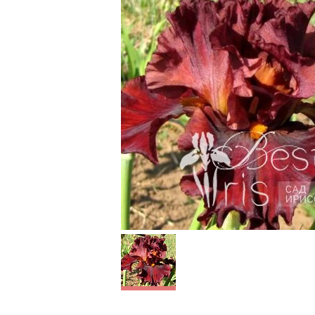
Heated
House Afire
Ghio’03, EM, 91, HM’06.
Яркий, коричнево-
красный, с фиолетовым
напылением по центру
фолов, ирис. Тёмно-
оранжевые бородки.
Небольшой пряный