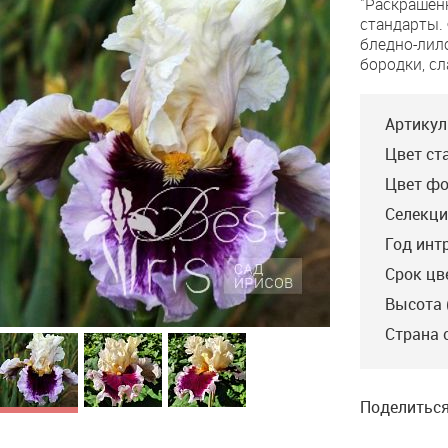
"Раскрашен
Sky
стандарты.
бледно-лил
бородки, сл
Артикул
Цвет ст
Цвет фо
Селекци
Год инт
Срок цв
Высота 
Daring Deception
Страна 
Johnson’12, M, 89,
HM’014, AM’16, WM’19,
DM’21. "Daring Deception
был любимым от своего
первого цветения и
Поделиться
остается таковым"-Т.
Johnson. Белые...