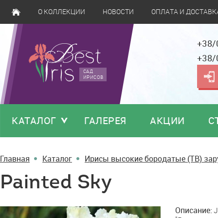
О КОЛЛЕКЦИИ
НОВОСТИ
ОПЛАТА И ДОСТАВК
+38/
+38/
САД
ИРИСОВ
КАТАЛОГ
ГАЛЕРЕЯ
АКЦИИ
С
Главная
Каталог
Ирисы высокие бородатые (TB) за
Painted Sky
Painted
Описание:
J