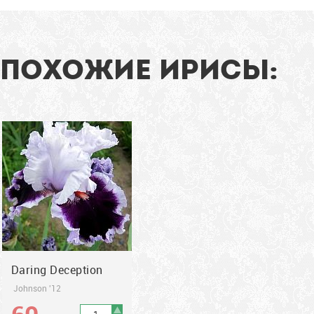
89
см
ПОХОЖИЕ ИРИСЫ:
2012
Daring Deception
Johnson '12
60
грн