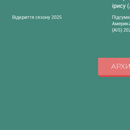
ірису 
Відкриття сезону 2025
Підсумк
Америка
(AIS) 20
АРХ