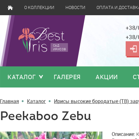
О КОЛЛЕКЦИИ
НОВОСТИ
ОПЛАТА И ДОСТАВК
+38/
+38/
САД
ИРИСОВ
КАТАЛОГ
ГАЛЕРЕЯ
АКЦИИ
С
Главная
Каталог
Ирисы высокие бородатые (TB) за
Peekaboo Zebu
Peekaboo
Описание:
K