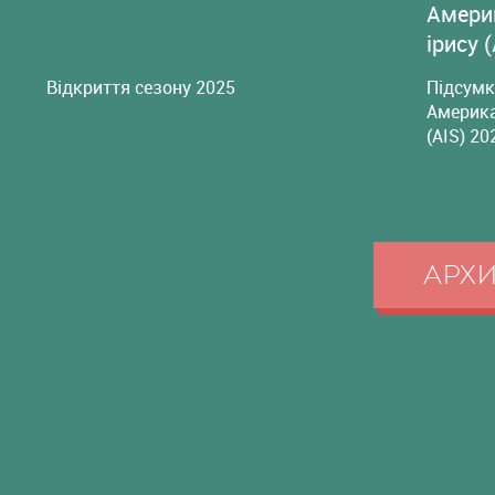
Амери
ірису 
Відкриття сезону 2025
Підсумк
Америка
(AIS) 20
АРХ