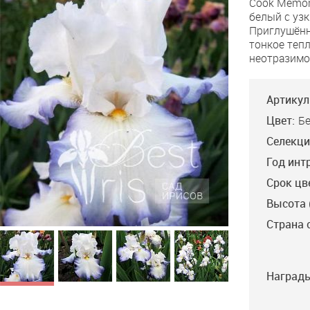
Cook Memori
Circle
белый с уз
Приглушённ
тонкое тепл
неотразимо
Артикул
Цвет:
Б
Селекци
Год инт
Срок цв
Высота 
Страна 
Награды