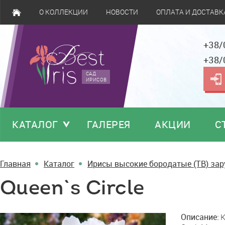
О КОЛЛЕКЦИИ
НОВОСТИ
ОПЛАТА И ДОСТАВК
+38/
+38/
САД
ИРИСОВ
КАТАЛОГ
ГАЛЕРЕЯ
АКЦИИ
С
Главная
Каталог
Ирисы высокие бородатые (TB) за
Queen`s Circle
Queen`s
Описание:
K