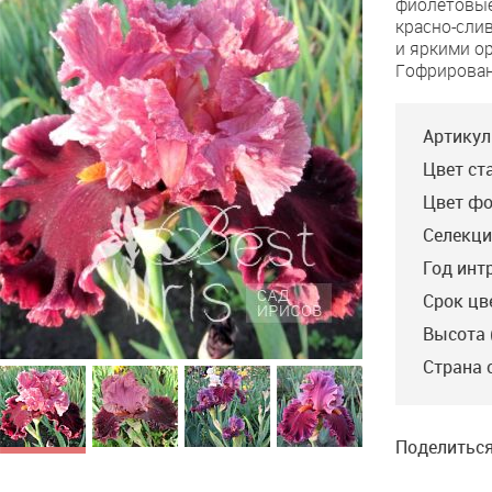
фиолетовые
than
красно-сли
Rubies
и яркими о
Гофрирован
Артикул
Цвет ст
Цвет фо
Селекци
Год инт
Срок цв
Высота 
Страна 
Поделиться