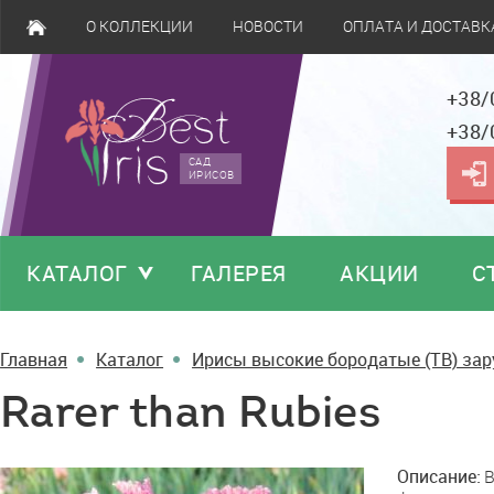
О КОЛЛЕКЦИИ
НОВОСТИ
ОПЛАТА И ДОСТАВК
+38/
+38/
САД
ИРИСОВ
КАТАЛОГ
ГАЛЕРЕЯ
АКЦИИ
С
Главная
Каталог
Ирисы высокие бородатые (TB) за
Rarer than Rubies
Rarer
Описание:
B