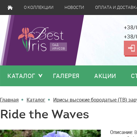
О КОЛЛЕКЦИИ
НОВОСТИ
ОПЛАТА И ДОСТАВК
+38/
+38/
САД
ИРИСОВ
КАТАЛОГ
ГАЛЕРЕЯ
АКЦИИ
С
Главная
Каталог
Ирисы высокие бородатые (TB) за
Ride the Waves
Ride
Описание:
B