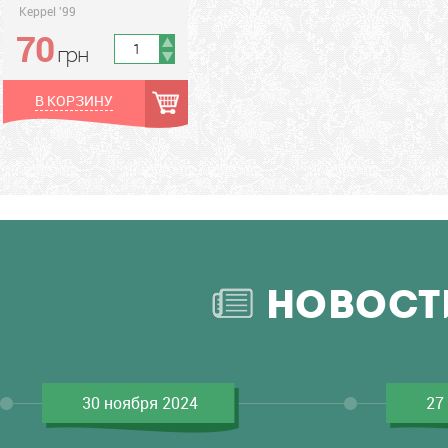
Keppel '99
70
грн
грн
В КОРЗИНУ
НОВОСТ
30 ноября 2024
27