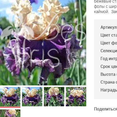
бежевые ст
Twenties
фолы с шир
каймой. За
Артикул
Цвет ст
Цвет фо
Селекци
Год инт
Срок цв
Высота 
Страна 
Награды
Поделиться