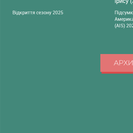
ірису 
Відкриття сезону 2025
Підсумк
Америка
(AIS) 20
АРХ