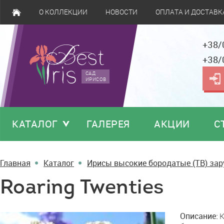
О КОЛЛЕКЦИИ
НОВОСТИ
ОПЛАТА И ДОСТАВК
+38/
+38/
САД
ИРИСОВ
КАТАЛОГ
ГАЛЕРЕЯ
АКЦИИ
С
Главная
Каталог
Ирисы высокие бородатые (TB) за
Roaring Twenties
Roaring
Описание:
K