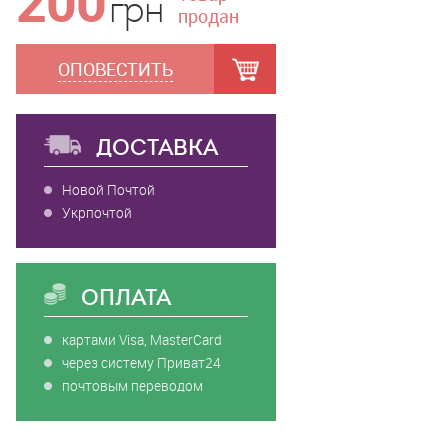
200
грн
продан
ОПОВЕСТИТЬ
ДОСТАВКА
Новой Почтой
Укрпочтой
ОПЛАТА
картами Visa, MasterCard
через систему Приват24
почтовым переводом