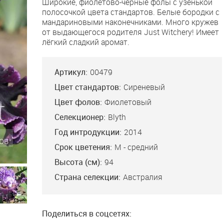
Широкие, фиолетово-чёрные фолы с узенькой
полосочкой цвета стандартов. Белые бородки с
мандариновыми наконечниками. Много кружев
от выдающегося родителя Just Witchery! Имеет
лёгкий сладкий аромат.
Артикул:
00479
Цвет стандартов:
Сиреневый
Цвет фолов:
Фиолетовый
Селекционер:
Blyth
Год интродукции:
2014
Срок цветения:
М - средний
Высота (см):
94
Страна селекции:
Австралия
Поделиться в соцсетях: