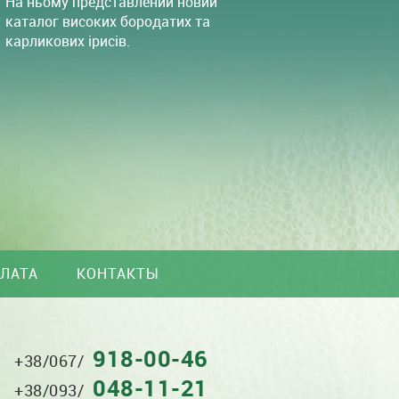
На ньому представлений новий
каталог високих бородатих та
карликових ірисів.
ПЛАТА
КОНТАКТЫ
918-00-46
(067)
+38/067/
918-
048-11-21
0046
+38/093/