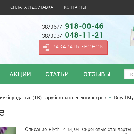
ОПЛАТА И ДОСТАВКА
КОНТАКТЫ
918-00-46
+38/067/
048-11-21
+38/093/
ЗАКАЗАТЬ ЗВОНОК
АКЦИИ
СТАТЬИ
ОТЗЫВЫ
ие бородатые (TB) зарубежных селекционеров
Royal My
e
Описание:
Blyth’14, М, 94. Сиреневые стандарты.