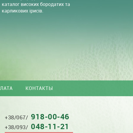
каталог високих бородатих та
карликових ірисів.
ПЛАТА
КОНТАКТЫ
918-00-46
(067)
+38/067/
918-
048-11-21
0046
+38/093/