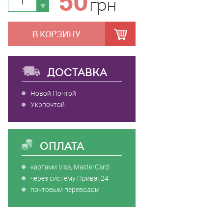
50
грн
В КОРЗИНУ
ДОСТАВКА
Новой Почтой
Укрпочтой
ОПЛАТА
картами Visa, MasterCard
через систему Приват24
почтовым переводом