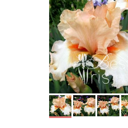
Was
Here