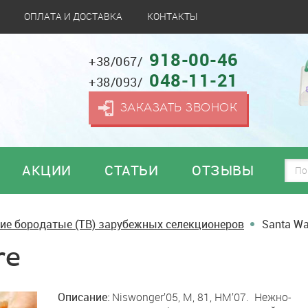
ОПЛАТА И ДОСТАВКА
КОНТАКТЫ
918-00-46
+38/067/
048-11-21
+38/093/
ЗАКАЗАТЬ ЗВОНОК
АКЦИИ
СТАТЬИ
ОТЗЫВЫ
ие бородатые (TB) зарубежных селекционеров
Santa Wa
re
Описание:
Niswonger’05, М, 81, HM’07. Нежно-