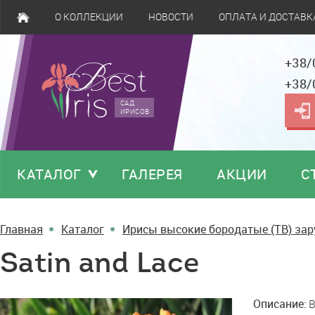
О КОЛЛЕКЦИИ
НОВОСТИ
ОПЛАТА И ДОСТАВК
+38/
+38/
САД
ИРИСОВ
КАТАЛОГ
ГАЛЕРЕЯ
АКЦИИ
С
Главная
Каталог
Ирисы высокие бородатые (TB) за
Satin and Lace
Satin
Описание:
B