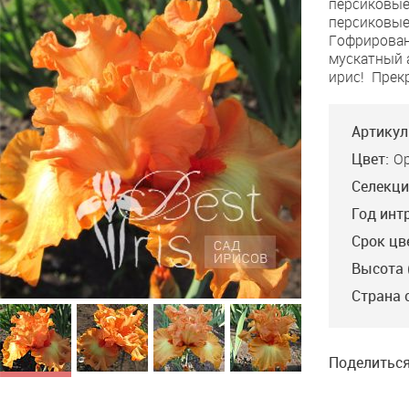
персиковые
and
персиковые
Lace
Гофрирован
мускатный 
ирис! Прек
Артикул
Цвет:
О
Селекци
Год инт
Срок цв
Высота 
Страна 
Поделиться