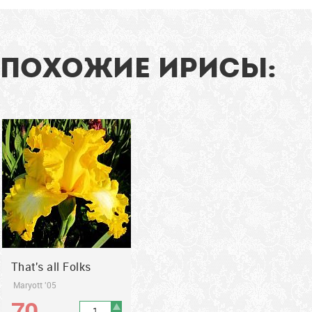
широкую золотую...
102
см
ПОХОЖИЕ ИРИСЫ:
2005
That's all Folks
Maryott '05
70
грн