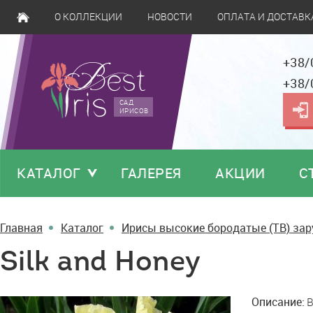
О КОЛЛЕКЦИИ
НОВОСТИ
ОПЛАТА И ДОСТАВК
+38/
+38/
САД
ИРИСОВ
КАТАЛОГ
ГАЛЕРЕЯ
АКЦИИ
С
Главная
Каталог
Ирисы высокие бородатые (TB) за
Silk and Honey
Silk
Описание:
B