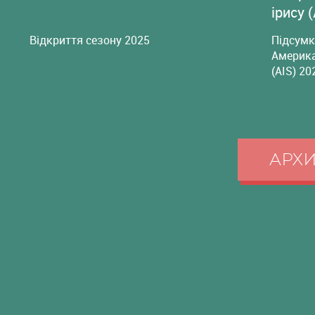
ірису 
Відкриття сезону 2025
Підсумк
Америка
(AIS) 20
АРХ