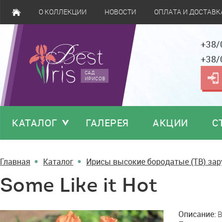
О КОЛЛЕКЦИИ
НОВОСТИ
ОПЛАТА И ДОСТАВК
+38/
+38/
САД
ИРИСОВ
КАТАЛОГ
ГАЛЕРЕЯ
АКЦИИ
С
Главная
Каталог
Ирисы высокие бородатые (TB) за
Some Like it Hot
Some
Описание:
B