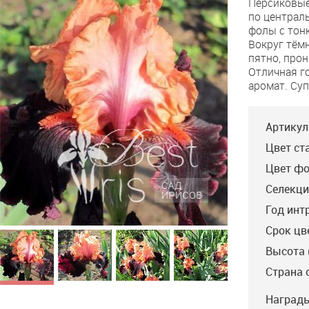
Персиковые
Like
по централ
it
фолы с тон
Hot
Вокруг тём
пятно, про
Отличная г
аромат. Суп
Артикул
Цвет ст
Цвет фо
Селекци
Год инт
Срок цв
Высота 
Страна 
Награды