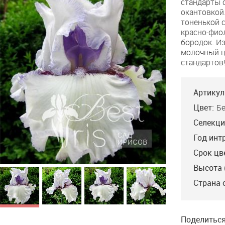
стандарты 
Check
окантовкой
тоненькой 
красно-фио
бородок. И
молочный ц
стандартов
Артикул
Цвет:
Б
Селекци
Год инт
Срок цв
Высота 
Страна 
Поделиться