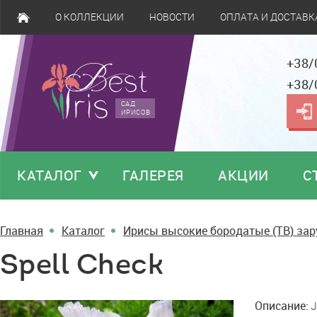
О КОЛЛЕКЦИИ
НОВОСТИ
ОПЛАТА И ДОСТАВК
+38/
+38/
САД
ИРИСОВ
КАТАЛОГ
ГАЛЕРЕЯ
АКЦИИ
С
Главная
Каталог
Ирисы высокие бородатые (TB) за
Spell Check
Spell
Описание:
J