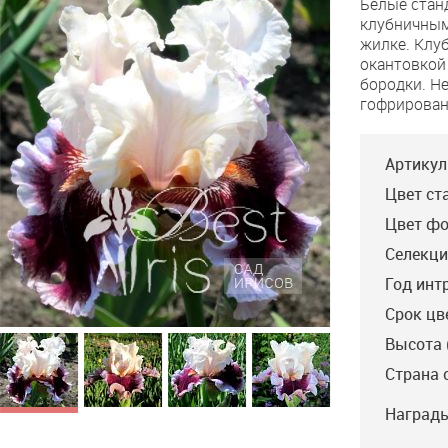
Белые стан
Freeze
клубничным
жилке. Клу
окантовкой
бородки. Н
гофрирован
Артикул
Цвет ст
Цвет фо
Селекци
Год инт
Срок цв
Высота 
Страна 
Награды