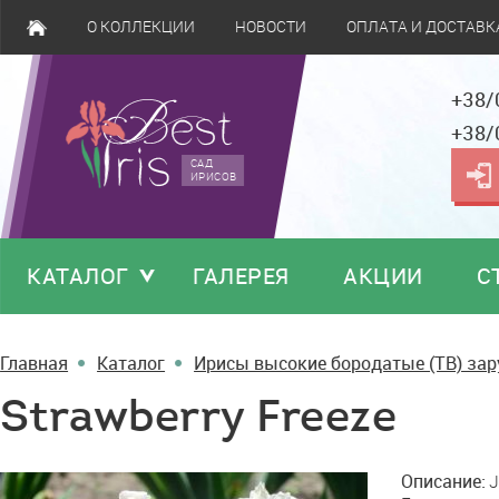
О КОЛЛЕКЦИИ
НОВОСТИ
ОПЛАТА И ДОСТАВК
+38/
+38/
САД
ИРИСОВ
КАТАЛОГ
ГАЛЕРЕЯ
АКЦИИ
С
Главная
Каталог
Ирисы высокие бородатые (TB) за
Strawberry Freeze
Strawberry
Описание:
J