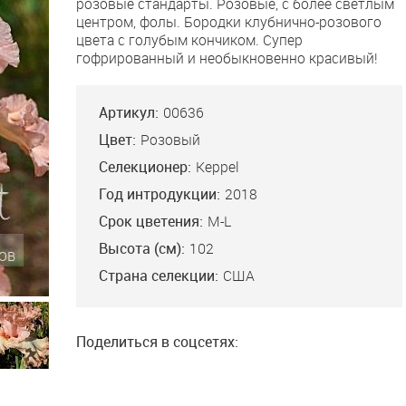
розовые стандарты. Розовые, с более светлым
центром, фолы. Бородки клубнично-розового
цвета с голубым кончиком. Супер
гофрированный и необыкновенно красивый!
Артикул:
00636
Цвет:
Розовый
Селекционер:
Keppel
Год интродукции:
2018
Срок цветения:
M-L
Высота (см):
102
Страна селекции:
США
Bliss
What A Beauty
Catch My Bre
, M, 91, HM’19,
Ghio’15, EM, 97, HM'17,
Johnson’15, L, 8
озовые, с
AM'21. "Какая красота".
Тёмно-розовые,
им персиковым
Розовые стандарты,
гофрированные
Поделиться в соцсетях:
, стандарты.
более тёмные у
ажурные станд
ь светлее, с
основания. На белых
фиолетовым
апельсиновой
фолах широкая розовая
напылением по
й. Отличный
полоса по краю....
центральной жи