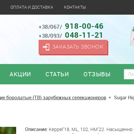
ОПЛАТА И ДОСТАВКА
КОНТАКТЫ
918-00-46
+38/067/
048-11-21
+38/093/
ЗАКАЗАТЬ ЗВОНОК
АКЦИИ
СТАТЬИ
ОТЗЫВЫ
ие бородатые (TB) зарубежных селекционеров
Sugar Hi
Описание:
Keppel’18, ML, 102, HM'22. Насыщенно