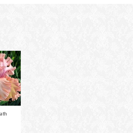
е фолы
86
см
ath