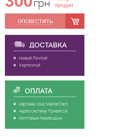
300
грн
продан
ОПОВЕСТИТЬ
ДОСТАВКА
Новой Почтой
Укрпочтой
ОПЛАТА
ath
6, HM'17.
картами Visa, MasterCard
 сильно-
через систему Приват24
 и
арты с
почтовым переводом
лке.