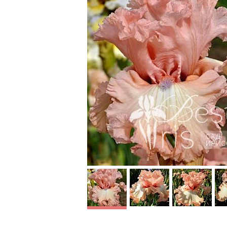
High
Flamingo Frenzy
Marital 
Johnson’12, ML, 91,
Keppel’17
HM’014. Насыщенно
AM'21. Р
розовый ирис с
небольш
розовыми бородками. В
оттенком
центре фолов немного
Фолы чут
светлее. Крупный, очень
розово-
гофрированный и
бородко