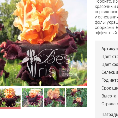
Торонто, ир
красочный и
персиковые
у основани
фолы украш
оборками. 
эффектный 
Артикул
Цвет ст
Цвет фо
Селекци
Год инт
Срок цв
Высота 
Страна 
Награды