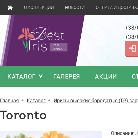
О КОЛЛЕКЦИИ
НОВОСТИ
ОПЛАТА И ДОСТАВК
+38/
+38/
САД
ИРИСОВ
КАТАЛОГ
ГАЛЕРЕЯ
АКЦИИ
С
Главная
Каталог
Ирисы высокие бородатые (TB) за
Toronto
Toronto
Описание:
J