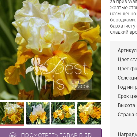
за приз Wal
de
жёлтые ста
France
насыщенно 
бородками.
бархатисту
сладкий ар
Артикул
Цвет ст
Цвет фо
Селекци
Год инт
Срок цв
Высота 
Страна 
Награды
ПОСМОТРЕТЬ ТОВАР В 3D
Alpine Harmony