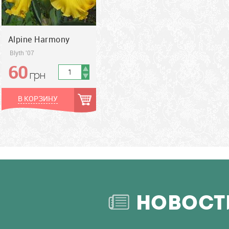
Alpine Harmony
Blyth '07
60
грн
грн
В КОРЗИНУ
НОВОСТ