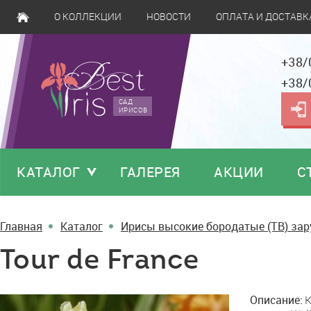
О КОЛЛЕКЦИИ
НОВОСТИ
ОПЛАТА И ДОСТАВК
+38/
+38/
САД
ИРИСОВ
КАТАЛОГ
ГАЛЕРЕЯ
АКЦИИ
С
Главная
Каталог
Ирисы высокие бородатые (TB) за
Tour de France
Tour
Описание:
K