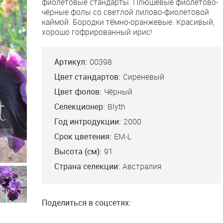
фиолетовые стандарты. Плюшевые фиолетово-
чёрные фолы со светлой лилово-фиолетовой
каймой. Бородки тёмно-оранжевые. Красивый,
хорошо гофрированный ирис!
Артикул:
00398
Цвет стандартов:
Сиреневый
Цвет фолов:
Чёрный
Селекционер:
Blyth
Год интродукции:
2000
Срок цветения:
EM-L
Высота (см):
91
ble
Страна селекции:
Австралия
EM, 91. Розово-
ые стандарты и
, немного более
айма на
 чёрных фолах
Поделиться в соцсетях:
чными
ми. Широкий и