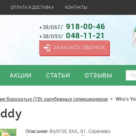
ОПЛАТА И ДОСТАВКА
КОНТАКТЫ
918-00-46
+38/067/
048-11-21
+38/093/
ЗАКАЗАТЬ ЗВОНОК
АКЦИИ
СТАТЬИ
ОТЗЫВЫ
ие бородатые (TB) зарубежных селекционеров
Who's Yo
eddy
Описание:
Blyth’00, ЕML, 91. Сиренево-