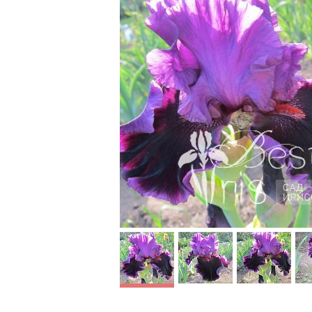
Your
Deddy
Strut
Accessi
Johnson’09, ML, 86,
Ghio’08, 
HM’12. Орхидейные
пурпурн
стандарты, бархатисто-
такая же
чёрные фолы
тёмная к
обрамлены узкой
вишнёво
фуксиново-фиолетовой
с кирпи
кружевной каймой и
бородка