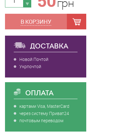
50
грн
В КОРЗИНУ
ДОСТАВКА
Новой Почтой
Укрпочтой
ОПЛАТА
картами Visa, MasterCard
через систему Приват24
почтовым переводом