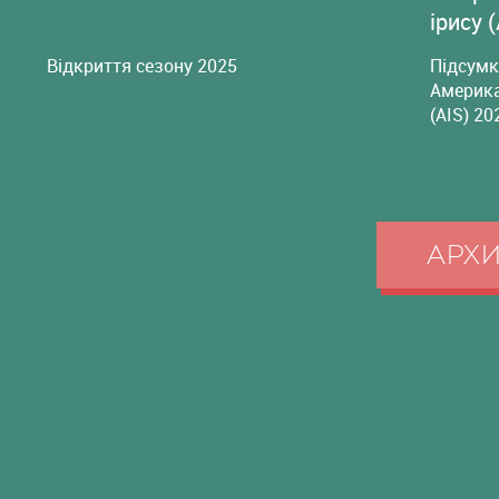
ірису 
Відкриття сезону 2025
Підсумк
Америка
(AIS) 20
АРХ