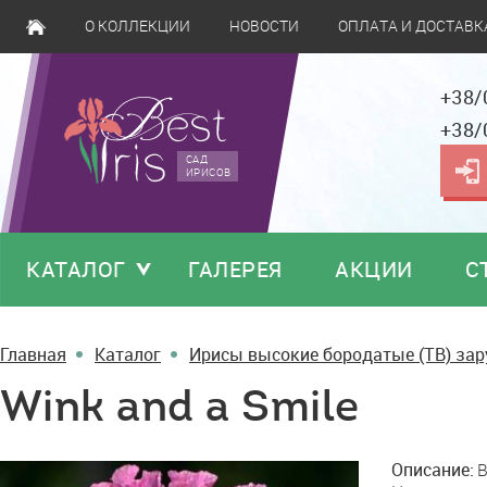
О КОЛЛЕКЦИИ
НОВОСТИ
ОПЛАТА И ДОСТАВК
+38/
+38/
САД
ИРИСОВ
КАТАЛОГ
ГАЛЕРЕЯ
АКЦИИ
С
Главная
Каталог
Ирисы высокие бородатые (TB) за
Wink and a Smile
Wink
Описание:
B