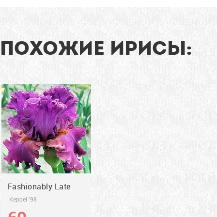
шедевр!
91
см
ПОХОЖИЕ ИРИСЫ:
1998
Fashionably Late
Keppel '98
60
грн