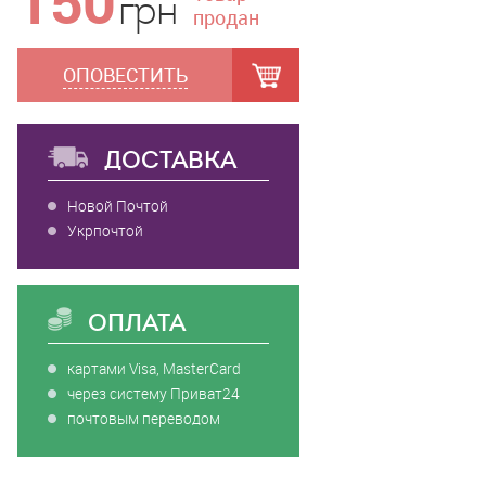
150
грн
продан
ОПОВЕСТИТЬ
ДОСТАВКА
Новой Почтой
Укрпочтой
ОПЛАТА
картами Visa, MasterCard
через систему Приват24
почтовым переводом