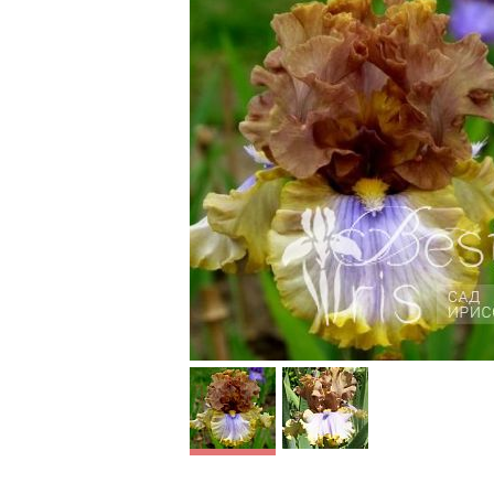
Westpointer
Nothing
Sutton'01, M-L, 91,
Blyth’12,
HM'05. Бежево-
"У нас н
горчичные стандарты с
количест
фиолетовым оттенком
охаракте
по центру. Сиреневые
цвет, мы
фолы с оборкой цвета
абрикос-
стандартов по краю.