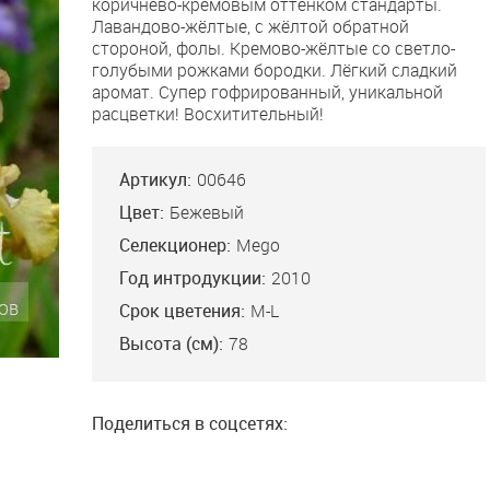
коричнево-кремовым оттенком стандарты.
Лавандово-жёлтые, с жёлтой обратной
стороной, фолы. Кремово-жёлтые со светло-
голубыми рожками бородки. Лёгкий сладкий
аромат. Супер гофрированный, уникальной
расцветки! Восхитительный!
Артикул:
00646
Цвет:
Бежевый
Селекционер:
Mego
Год интродукции:
2010
Срок цветения:
M-L
 But Class
Высота (см):
78
 M, 91. Б. Блайз:
ет достаточного
ва слов, что бы
ризовать этот
Поделиться в соцсетях:
 назвали его
буфф-кофе."...