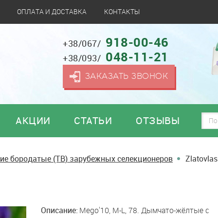
ОПЛАТА И ДОСТАВКА
КОНТАКТЫ
918-00-46
+38/067/
048-11-21
+38/093/
ЗАКАЗАТЬ ЗВОНОК
АКЦИИ
СТАТЬИ
ОТЗЫВЫ
ие бородатые (TB) зарубежных селекционеров
Zlatovla
Описание:
Mego'10, M-L, 78. Дымчато-жёлтые с