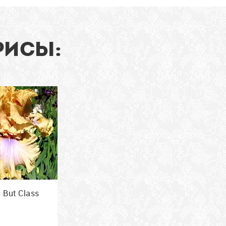
91
см
РИСЫ:
 But Class