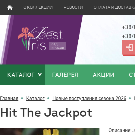
О КОЛЛЕКЦИИ
НОВОСТИ
ОПЛАТА И ДОСТАВК
+38/
+38/
САД
ИРИСОВ
КАТАЛОГ
ГАЛЕРЕЯ
АКЦИИ
С
Главная
Каталог
Новые поступления сезона 2026
Hit The Jackpot
Hit
Описание:
J