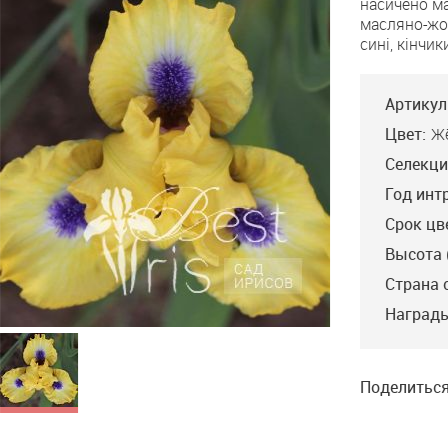
насичено м
The
масляно-жов
Jackpot
сині, кінчики
Артикул
Цвет:
Ж
Селекци
Год инт
Срок цв
Высота 
Страна 
Награды
Поделиться