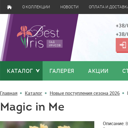
О КОЛЛЕКЦИИ
НОВОСТИ
ОПЛАТА И ДОСТАВК
+38/
+38/
САД
ИРИСОВ
КАТАЛОГ
ГАЛЕРЕЯ
АКЦИИ
С
Главная
Каталог
Новые поступления сезона 2026
Magic in Me
Magic
Описание:
B