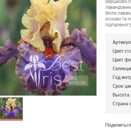
Вершково-л
in
лавандовим 
Me
Фоли лаванд
основи та п
підпаленог
Артикул
Цвет ст
Цвет фо
Селекци
Год инт
Срок цв
Высота 
Страна 
Поделиться