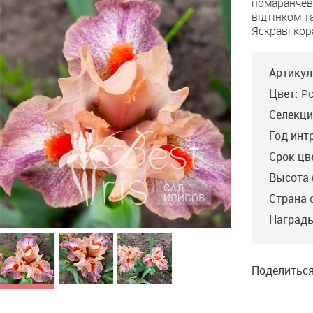
помаранчева
To
відтінком 
Boogie
Яскраві кор
Артикул
Цвет:
Р
Селекци
Год инт
Срок цв
Высота 
Страна 
Награды
Поделиться