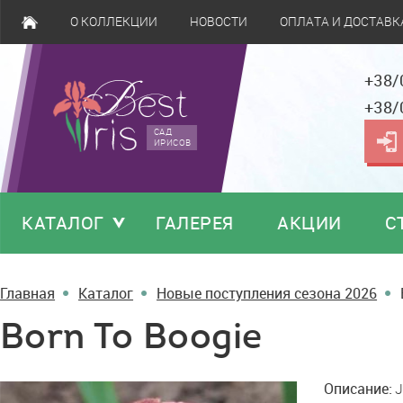
О КОЛЛЕКЦИИ
НОВОСТИ
ОПЛАТА И ДОСТАВК
+38/
+38/
САД
ИРИСОВ
КАТАЛОГ
ГАЛЕРЕЯ
АКЦИИ
С
Главная
Каталог
Новые поступления сезона 2026
Born To Boogie
Born
Описание:
J