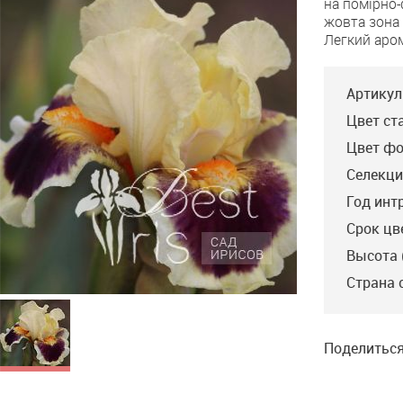
на помірно-
Evening
жовта зона
Легкий аро
Артикул
Цвет ст
Цвет фо
Селекци
Год инт
Срок цв
Высота 
Страна 
Поделиться