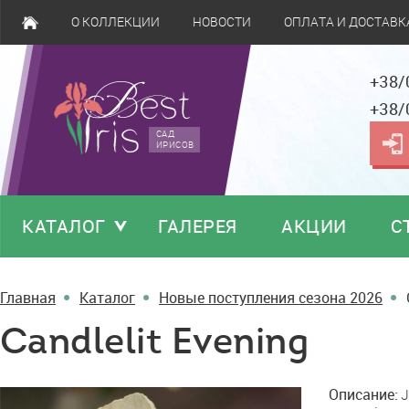
О КОЛЛЕКЦИИ
НОВОСТИ
ОПЛАТА И ДОСТАВК
+38/
+38/
САД
ИРИСОВ
КАТАЛОГ
ГАЛЕРЕЯ
АКЦИИ
С
Главная
Каталог
Новые поступления сезона 2026
Candlelit Evening
Candlelit
Описание:
J