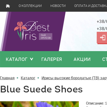
О КОЛЛЕКЦИИ
НОВОСТИ
ОПЛАТА И ДОСТАВК
+38/
+38/
САД
ИРИСОВ
КАТАЛОГ
ГАЛЕРЕЯ
АКЦИИ
С
Главная
Каталог
Ирисы высокие бородатые (TB) за
Blue Suede Shoes
Blue
Описание:
S