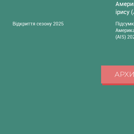
Амери
ірису 
Відкриття сезону 2025
Підсумк
Америка
(AIS) 20
АРХ