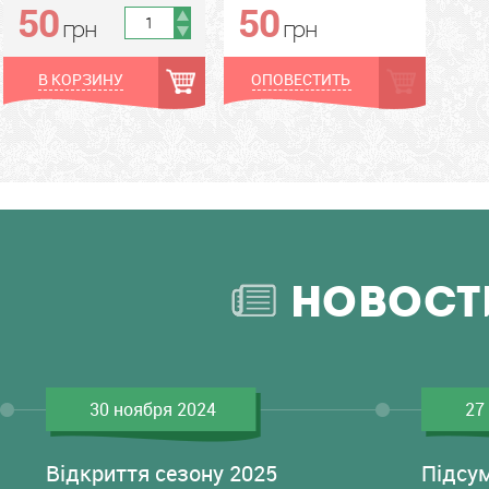
50
50
грн
грн
грн
грн
В КОРЗИНУ
ОПОВЕСТИТЬ
НОВОСТ
30 ноября 2024
27
Відкриття сезону 2025
Підсу