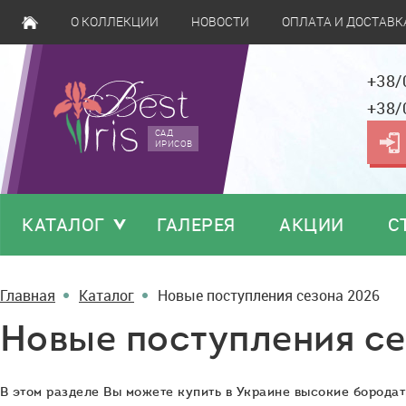
О КОЛЛЕКЦИИ
НОВОСТИ
ОПЛАТА И ДОСТАВК
+38/
+38/
САД
ИРИСОВ
КАТАЛОГ
ГАЛЕРЕЯ
АКЦИИ
С
Главная
Каталог
Новые поступления сезона 2026
Новые поступления се
Alarm Bells
B
Blyth’18, EM, 97.
J
В этом разделе Вы можете купить в Украине высокие борода
Гранатово-розовые
'