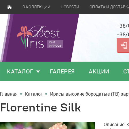
О КОЛЛЕКЦИИ
НОВОСТИ
ОПЛАТА И ДОСТАВК
+38/
+38/
САД
ИРИСОВ
КАТАЛОГ
ГАЛЕРЕЯ
АКЦИИ
С
Главная
Каталог
Ирисы высокие бородатые (TB) за
Florentine Silk
Florentine
Описание:
K