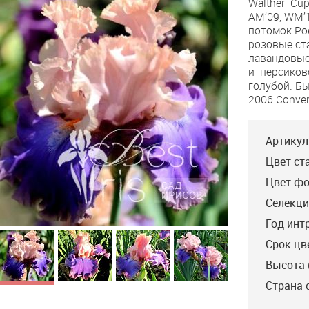
Walther Cup
Silk
AM’09, WM’
потомок Poe
розовые ст
лавандовые
и персиков
голубой. Б
2006 Conven
Артикул
Цвет ст
Цвет фо
Селекци
Год инт
Срок цв
Высота 
Страна 