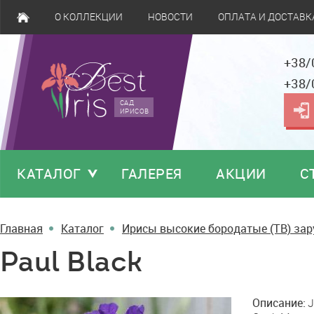
О КОЛЛЕКЦИИ
НОВОСТИ
ОПЛАТА И ДОСТАВК
+38/
+38/
САД
ИРИСОВ
КАТАЛОГ
ГАЛЕРЕЯ
АКЦИИ
С
Главная
Каталог
Ирисы высокие бородатые (TB) за
Paul Black
Paul
Описание:
J