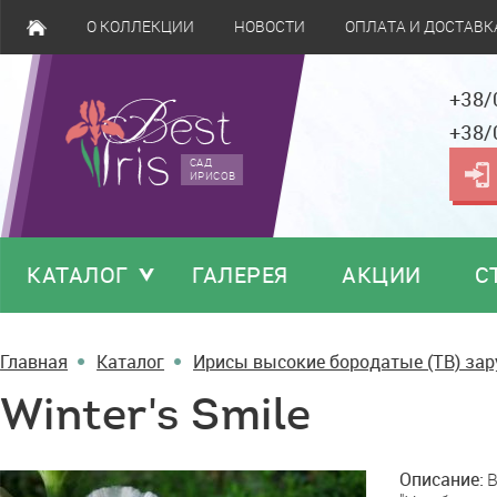
О КОЛЛЕКЦИИ
НОВОСТИ
ОПЛАТА И ДОСТАВК
+38/
+38/
САД
ИРИСОВ
КАТАЛОГ
ГАЛЕРЕЯ
АКЦИИ
С
Главная
Каталог
Ирисы высокие бородатые (TB) за
Winter's Smile
Winter's
Описание:
B