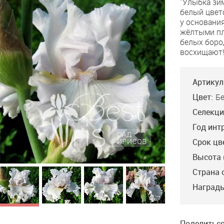
"Улыбка зи
Smile
белый цвет
у основани
жёлтыми пл
белых боро
восхищают!
Артикул
Цвет:
Б
Селекци
Год инт
Срок цв
Высота 
Страна 
Награды
Поделиться