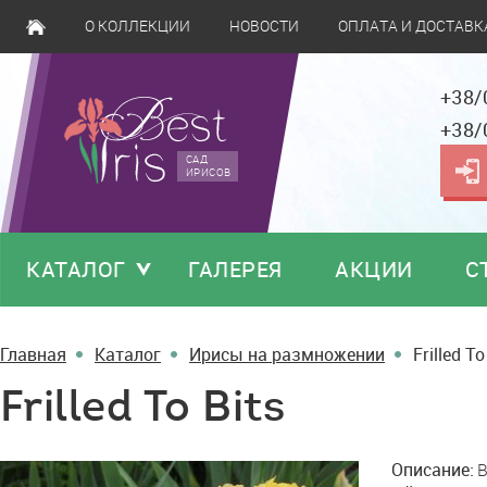
О КОЛЛЕКЦИИ
НОВОСТИ
ОПЛАТА И ДОСТАВК
+38/
+38/
САД
ИРИСОВ
КАТАЛОГ
ГАЛЕРЕЯ
АКЦИИ
С
Главная
Каталог
Ирисы на размножении
Frilled To
Frilled To Bits
Frilled
Описание:
B