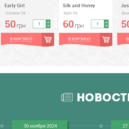
Early Girl
Silk and Honey
Jus
Schreiner '06
Blyth '06
Bau
50
60
5
грн
грн
грн
грн
грн
В КОРЗИНУ
В КОРЗИНУ
В
НОВОСТ
30 ноября 2024
27