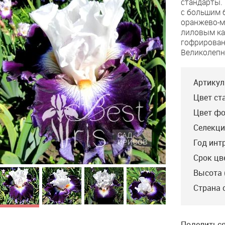
стандарты.
с большим 
оранжево-м
лиловым ка
гофрирован
Великолепн
Артикул
Цвет ст
Цвет фо
Селекци
Год инт
Срок цв
Высота 
Merry Amigo
Страна 
Blyth’09, VEM, 97. Чисто
белые стандарты,
сиренево-фиолетовые
фолы с кристально-
белой окантовкой и
Поделиться