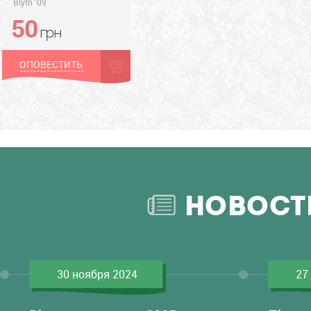
Blyth '09
50
грн
грн
ОПОВЕСТИТЬ
НОВОСТ
30 ноября 2024
27