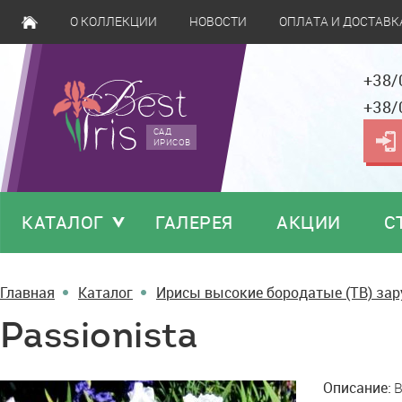
О КОЛЛЕКЦИИ
НОВОСТИ
ОПЛАТА И ДОСТАВК
+38/
+38/
САД
ИРИСОВ
КАТАЛОГ
ГАЛЕРЕЯ
АКЦИИ
С
Главная
Каталог
Ирисы высокие бородатые (TB) за
Passionista
Passionista
Описание:
B