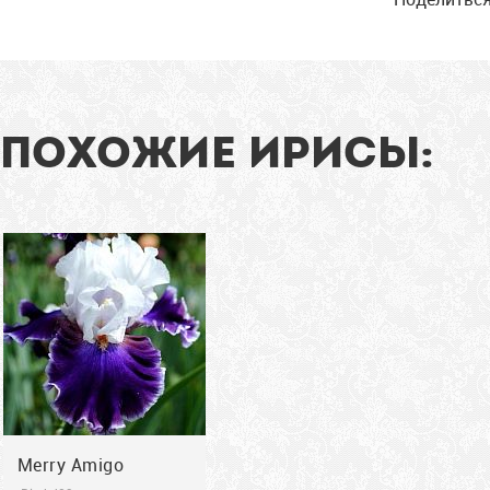
мандариновыми
бородками.
Гофрированный и
кружевной!
97
см
ПОХОЖИЕ ИРИСЫ:
2009
Merry Amigo