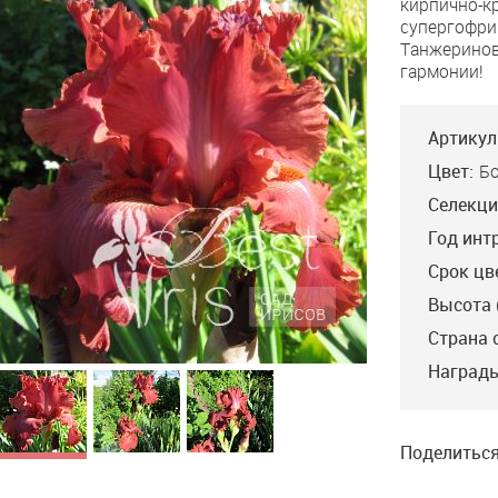
кирпично-к
супергофри
Танжеринов
гармонии!
Артикул
Цвет:
Б
Селекци
Год инт
Срок цв
Высота 
Страна 
Company Red
Dynamite
Ros
Награды
Schreiner’10, ML, 91.
Schreiner’97, M, 94,
Gros
Бордовые стандарты и
HM’99, AM’02. Огромный
Роз
тёмно-бордовые фолы
гофрированый
кра
создают необычный
гранатово-красный, с
бол
Bitone с рубиново-
желтой бородкой. 8-10
жил
Поделиться
красным оттенком.
бутонов на цветоносе.
кра
Исключительно
Первый самый крупный
фио