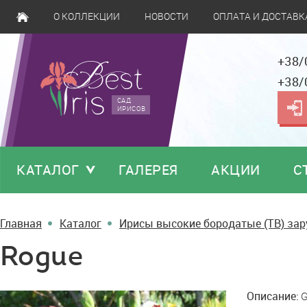
О КОЛЛЕКЦИИ
НОВОСТИ
ОПЛАТА И ДОСТАВК
+38/
+38/
САД
ИРИСОВ
КАТАЛОГ
ГАЛЕРЕЯ
АКЦИИ
С
Главная
Каталог
Ирисы высокие бородатые (TB) за
Rogue
Rogue
Описание:
G