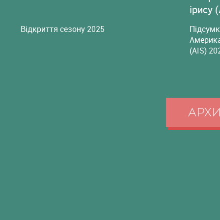
ірису 
Відкриття сезону 2025
Підсумк
Америка
(AIS) 20
АРХ